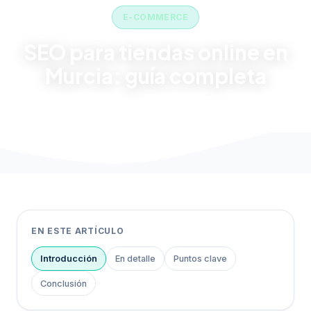
E-COMMERCE
SEO para tiendas online en
Murcia: guía completa
07 de June de 2026
·
14 min de lectura
·
SEO Murcia
EN ESTE ARTÍCULO
Introducción
En detalle
Puntos clave
Conclusión