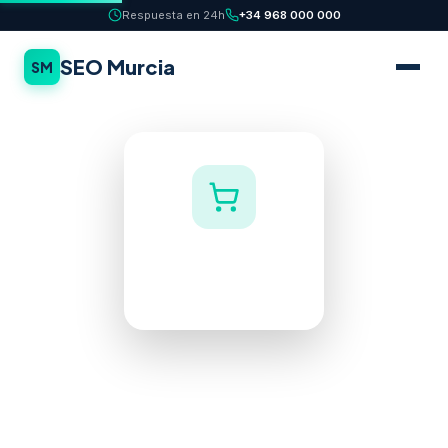
Respuesta en 24h
+34 968 000 000
SEO Murcia
SM
GUÍA SEO
E-commerce
Inicio
/
Blog
/
SEO para tiendas online en Murcia: guía
completa