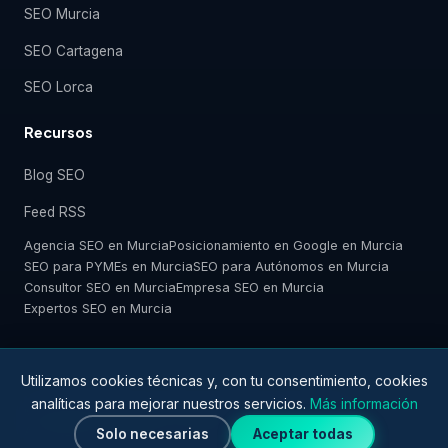
SEO Murcia
SEO Cartagena
SEO Lorca
Recursos
Blog SEO
Feed RSS
Agencia SEO en Murcia
Posicionamiento en Google en Murcia
SEO para PYMEs en Murcia
SEO para Autónomos en Murcia
Consultor SEO en Murcia
Empresa SEO en Murcia
Expertos SEO en Murcia
Utilizamos cookies técnicas y, con tu consentimiento, cookies
analíticas para mejorar nuestros servicios.
Más información
© 2026 SEO Murcia. Todos los derechos reservados.
Aviso legal
·
Privacidad
·
Cookies
Solo necesarias
Aceptar todas