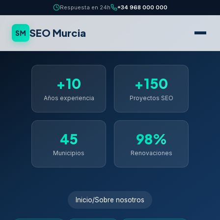
Respuesta en 24h
+34 968 000 000
SEO Murcia
SM
+10
+150
Años experiencia
Proyectos SEO
45
98%
Municipios
Renovaciones
Inicio
/
Sobre nosotros