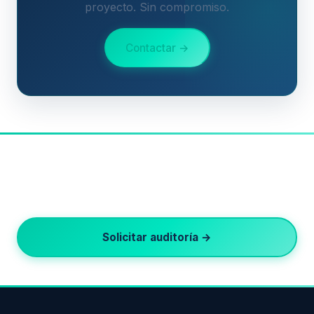
proyecto. Sin compromiso.
Contactar →
¿Listo para crecer en Google?
Auditoría SEO gratuita · Respuesta en 24h · Sin
permanencia
Solicitar auditoría →