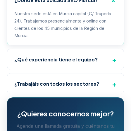
¿Dónde está ubicada SEO Murcia?
Nuestra sede está en Murcia capital (C/ Trapería
24). Trabajamos presencialmente y online con
clientes de los 45 municipios de la Región de
Murcia.
¿Qué experiencia tiene el equipo?
Consultores SEO senior con más de 10 años de
experiencia en posicionamiento web, SEO local y
¿Trabajáis con todos los sectores?
marketing digital.
Sí. Salud, legal, hostelería, e-commerce, industria,
servicios locales y más. Adaptamos la estrategia a
¿Quieres conocernos mejor?
cada sector y municipio.
Agenda una llamada gratuita y cuéntanos tu