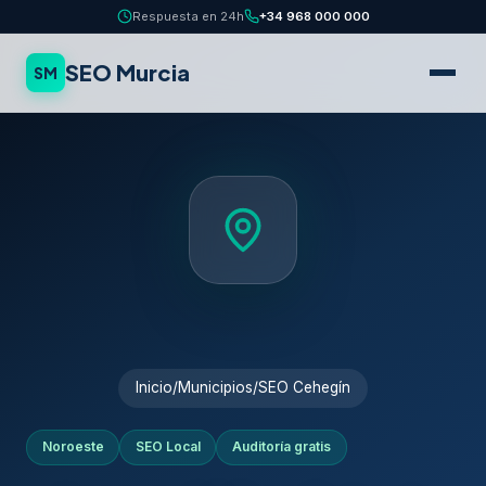
Respuesta en 24h
+34 968 000 000
SEO Murcia
SM
Inicio
/
Municipios
/
SEO Cehegín
Noroeste
SEO Local
Auditoría gratis