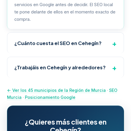
servicios en Google antes de decidir. El SEO local
te pone delante de ellos en el momento exacto de
compra.
¿Cuánto cuesta el SEO en Cehegín?
Depende del sector y competencia local.
Proyectos para pymes suelen partir de 300-
¿Trabajáis en Cehegín y alrededores?
500€/mes. Ofrecemos auditoría gratuita con
presupuesto personalizado.
Sí. Somos especialistas en Cehegín (Noroeste) y
cubrimos los 45 municipios de la Región de Murcia
← Ver los 45 municipios de la Región de Murcia
·
SEO
con estrategias de SEO local personalizadas.
Murcia
·
Posicionamiento Google
¿Quieres más clientes en
Cehegín?