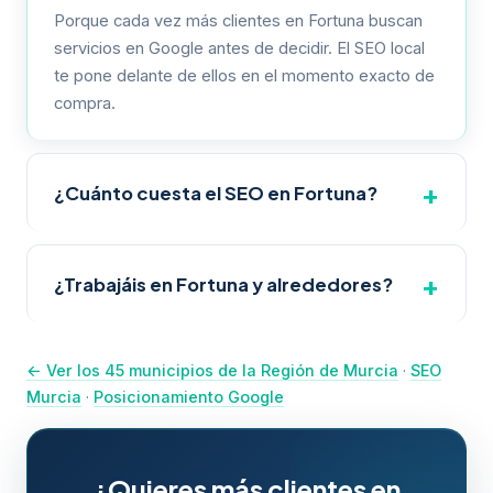
Porque cada vez más clientes en Fortuna buscan
servicios en Google antes de decidir. El SEO local
te pone delante de ellos en el momento exacto de
compra.
¿Cuánto cuesta el SEO en Fortuna?
Depende del sector y competencia local.
Proyectos para pymes suelen partir de 300-
¿Trabajáis en Fortuna y alrededores?
500€/mes. Ofrecemos auditoría gratuita con
presupuesto personalizado.
Sí. Somos especialistas en Fortuna (Alto Aceniche)
y cubrimos los 45 municipios de la Región de
← Ver los 45 municipios de la Región de Murcia
·
SEO
Murcia con estrategias de SEO local
Murcia
·
Posicionamiento Google
personalizadas.
¿Quieres más clientes en